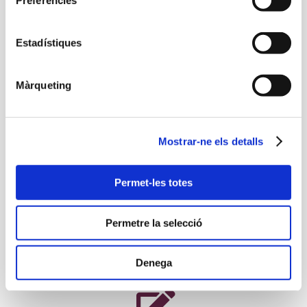
Preferències
preocupacions.
Estadístiques
Màrqueting
Mostrar-ne els detalls
Lloguers i compravendes
Permet-les totes
Vendre o llogar un immoble comporta una gran
quantitat de tràmits i operacions. A Serestal, t’ho
Permetre la selecció
posem fàcil amb els nostres experts.
Denega