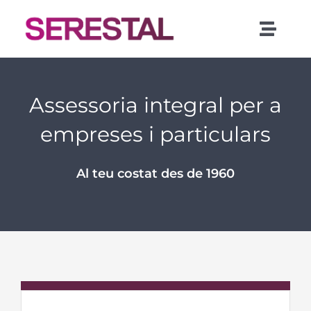
Saltar
al
Toggl
contenido
Navig
Inici
Assessoria integral per a
Qui som
empreses i particulars
Assessoria
Al teu costat des de 1960
Gestoria
Assegurances
Actualitat