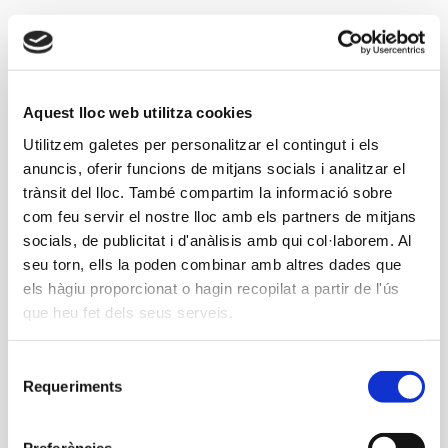
Aquest lloc web utilitza cookies
Impostos
Utilitzem galetes per personalitzar el contingut i els
Ens ocupem de la liquidació d’impostos (renda,
anuncis, oferir funcions de mitjans socials i analitzar el
societats…) i requeriments tributaris perquè no hi hagis
trànsit del lloc. També compartim la informació sobre
de pensar.
com feu servir el nostre lloc amb els partners de mitjans
socials, de publicitat i d'anàlisis amb qui col·laborem. Al
seu torn, ells la poden combinar amb altres dades que
els hàgiu proporcionat o hagin recopilat a partir de l'ús
que heu fet dels seus serveis.
Comptabilitats
Selecció
Requeriments
de
Deixar la comptabilitat en bones mans et permetrà fer
consentiment
el més important: dirigir la teva empresa sense